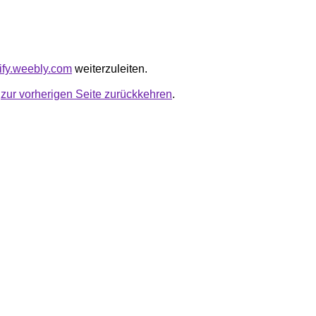
rify.weebly.com
weiterzuleiten.
u
zur vorherigen Seite zurückkehren
.