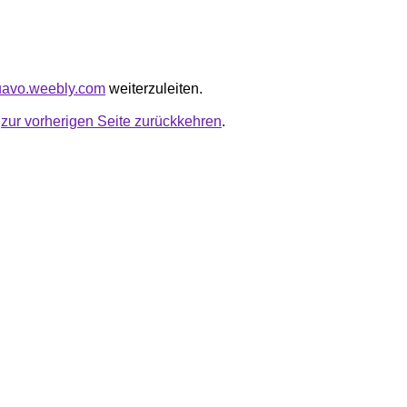
quavo.weebly.com
weiterzuleiten.
u
zur vorherigen Seite zurückkehren
.