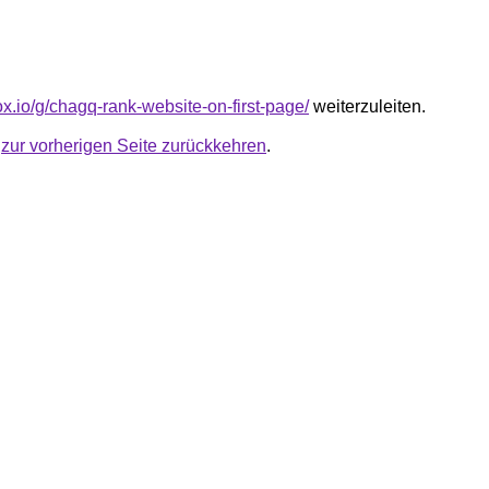
lox.io/g/chagq-rank-website-on-first-page/
weiterzuleiten.
u
zur vorherigen Seite zurückkehren
.