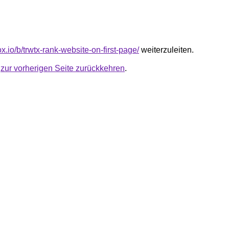
lox.io/b/trwtx-rank-website-on-first-page/
weiterzuleiten.
u
zur vorherigen Seite zurückkehren
.