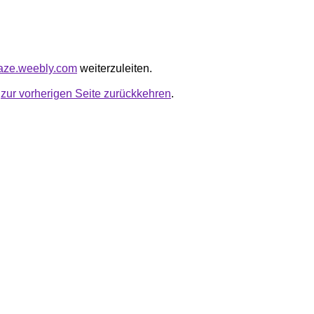
riaze.weebly.com
weiterzuleiten.
u
zur vorherigen Seite zurückkehren
.