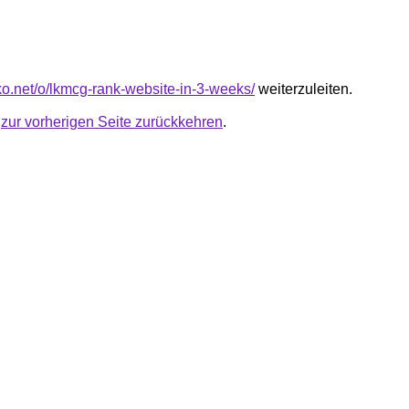
nko.net/o/lkmcg-rank-website-in-3-weeks/
weiterzuleiten.
u
zur vorherigen Seite zurückkehren
.