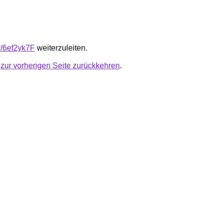
ly/6ef2yk7F
weiterzuleiten.
u
zur vorherigen Seite zurückkehren
.